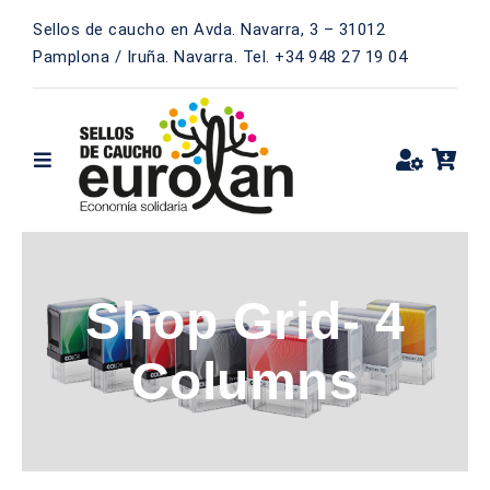
Saltar
Sellos de caucho en Avda. Navarra, 3 – 31012
al
Pamplona / Iruña. Navarra. Tel. +34 948 27 19 04
contenido
Toggle
Navigation
STANDARD
REDONDO
Shop Grid- 4
OVALADO
Columns
CUADRADO
RECTANGULAR