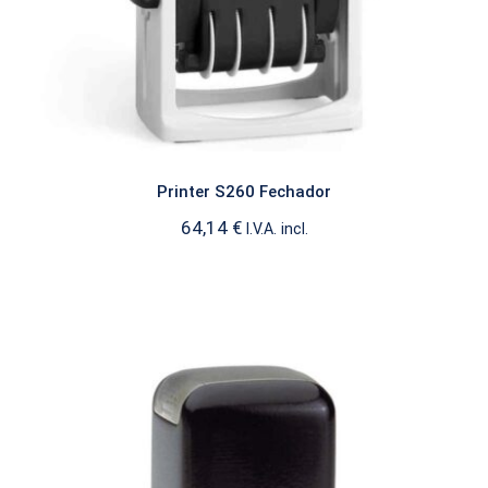
Printer S260 Fechador
64,14
€
I.V.A. incl.