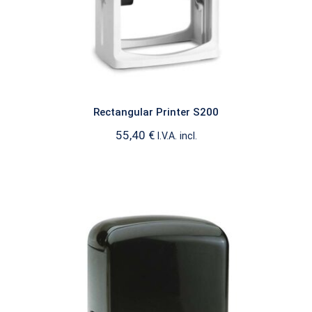
Rectangular Printer S200
55,40
€
I.V.A. incl.