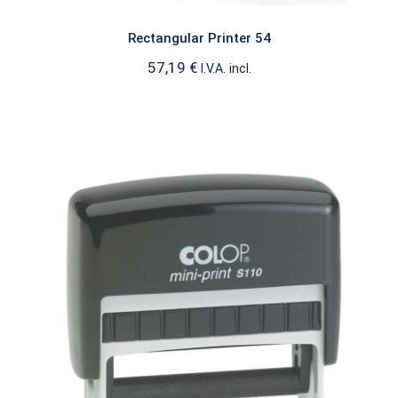
Rectangular Printer 54
57,19
€
I.V.A. incl.
Alargado Mini Print S110
PRINTER ALARGADO