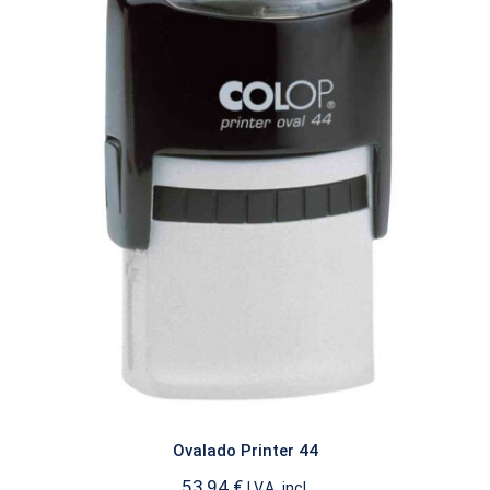
Ovalado Printer 44
PRINTER OVALADO
Ovalado Printer 44
53,94
€
I.V.A. incl.