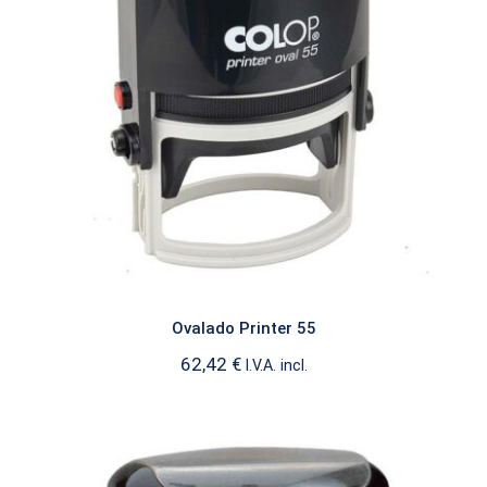
Ovalado Printer 55
PRINTER OVALADO
Ovalado Printer 55
62,42
€
I.V.A. incl.