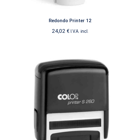
Redondo Printer 12
24,02
€
I.V.A. incl.
Printer S260 Fechador
FECHADORES