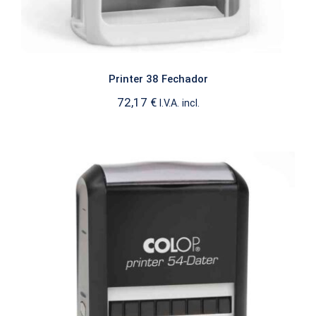
Printer 38 Fechador
72,17
€
I.V.A. incl.
Printer 54 Fechador
FECHADORES