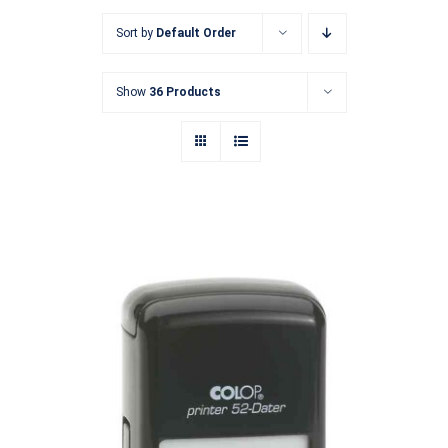
ALARGADO
Sort by
Default Order
FECHADORES
Show
36 Products
CONTACTO
Printer 52 Fechador
FECHADORES