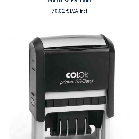
Printer 35 Fechador
70,02
€
I.V.A. incl.
Printer 38 Fechador
FECHADORES