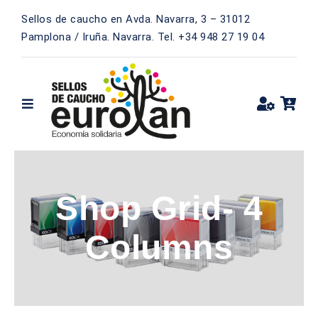
Saltar
Sellos de caucho en Avda. Navarra, 3 – 31012
al
Pamplona / Iruña. Navarra. Tel. +34 948 27 19 04
contenido
Toggle
Navigation
STANDARD
REDONDO
Shop Grid- 4
OVALADO
Columns
CUADRADO
RECTANGULAR